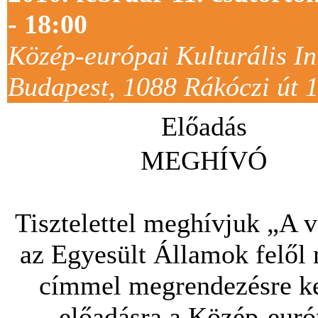
- 18:00
Közép-európai Kulturális In
Budapest, 1088 Rákóczi út 1
Előadás
MEGHÍVÓ
Tisztelettel meghívjuk „A v
az Egyesült Államok felől
címmel megrendezésre k
előadásra a Közép-euró