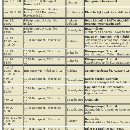
jún. 7. 18:00
Intézet, 1088 Budapest,
Kalligram felolvasóest
előadás
Rákóczi út 15.
Közép-európai Kulturális
jún. 10. 8:30
Intézet 1088 Budapest,
Konferencia
Kisebbségi jogok és stabilitás
Rákóczi út 15.
jún. 15.
Közép-európai Kulturális
Irodalmi
Bécs különféle LÁTÓszögekbő
18:00
Intézet
előadás
irodalmi megközelítésből
jún. 29.
Közép-európai Kulturális
Exterritórium
Beszélgetés
16:00
Intézet
A regény és a város – Újvidéki tö
Üdvözlet Tallinnból - Két kiállí
okt. 13.
1088 Budapest, Rákóczi út
Találkahelyek (Válogatás Tallinn k
10:00 - nov.
Kiállítás
15.
valamint Lakóház/Lakóhelyek (Az
2. 18:00
Szövetségének éves kiállítása)
okt. 19.
1088 Budapest, Rákóczi út
Közép-európai Szerdák
Előadás
18:00
15.
Városépítészet: Tallinn, Budapes
okt. 26.
1088 Budapest, Rákóczi út
Közép-európai Szerdák
Előadás
18:00
15.
Kávéházi kultúrák Észtországba
nov. 10.
10:00 - dec.
Budapest VIII. Rákóczi út 15.
Kiállítás
Az ifjú köztársaság. Ausztria 1
2. 18:00
nov. 16.
1088 Budapest, Rákóczi út
Közép-európai Szerdák
Beszélgetés
18:00
15.
Bécs és a magyar kultúra 1956 u
Egy sikeres fél évszázadról
nov. 18.
1088 Budapest, Rákóczi út
Beszélgetés
Beszélgetés Ausztriáról, Magyarors
16:00
15.
kapcsolatokról
1088 Budapest, Rákóczi út
nov. 18.
Beszélgetés
Ötágú síp
15.
Közép-európai Szerdák
nov. 23.
1088 Budapest, Rákóczi út
Beszélgetés
Szomszédok: Ausztria és Magyaro
18:00
15.
után
dec. 8. 10:00
1088 Budapest, Rákóczi út
Danilo Kiš
- dec. 20.
Kiállítás
15.
Emlékkiállítás a 70 éve született s
18:00
dec. 14.
1088 Budapest, Rákóczi út
KÖZÉP-EURÓPAI SZERDÁK