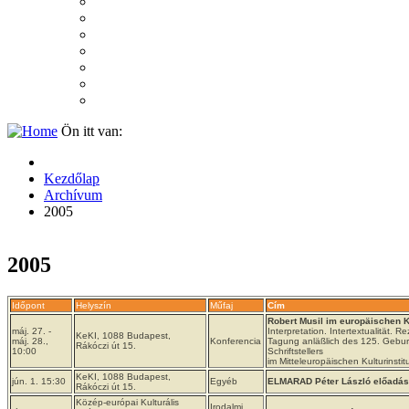
2007
2006
2005
2004
2003
2002
2001
Ön itt van:
Kezdőlap
Archívum
2005
2005
Időpont
Helyszín
Műfaj
Cím
Robert Musil im europäischen K
máj. 27. -
Interpretation. Intertextualität. R
KeKI, 1088 Budapest,
máj. 28.,
Konferencia
Tagung anläßlich des 125. Gebur
Rákóczi út 15.
10:00
Schriftstellers
im Mitteleuropäischen Kulturinstit
KeKI, 1088 Budapest,
jún. 1. 15:30
Egyéb
ELMARAD Péter László előadás
Rákóczi út 15.
Közép-európai Kulturális
Irodalmi