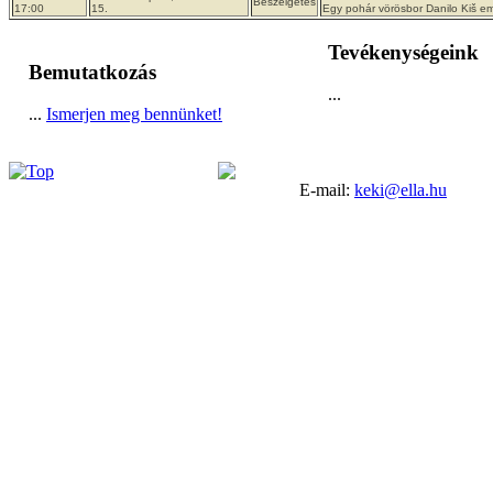
Beszélgetés
17:00
15.
Egy pohár vörösbor Danilo Kiš e
Tevékenységeink
Bemutatkozás
...
...
Ismerjen meg bennünket!
E-mail:
keki@ella.hu