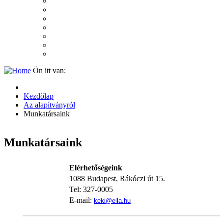
2007
2006
2005
2004
2003
2002
2001
Ön itt van:
Kezdőlap
Az alapítványról
Munkatársaink
Munkatársaink
Elérhetőségeink
1088 Budapest, Rákóczi út 15.
Tel: 327-0005
E-mail:
keki@ella.hu