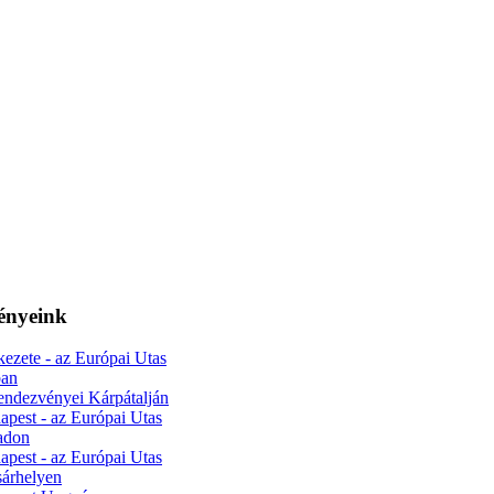
ényeink
kezete - az Európai Utas
ban
endezvényei Kárpátalján
apest - az Európai Utas
radon
apest - az Európai Utas
sárhelyen