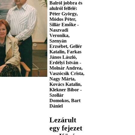
Balról jobbra és
alulról felfelé:
Péter György,
Módos Péter,
Sillár Emőke -
Naszvadi
Veronika,
Szenyán
Erzsébet, Gellér
Katalin, Farkas
János László,
Erdélyi István -
Molnár Andrea,
Vaszócsik Crista,
Nagy Márta,
Kovács Katalin,
Klekner Bíbor -
Szollár
Domokos, Bart
Dániel
Lezárult
egy fejezet