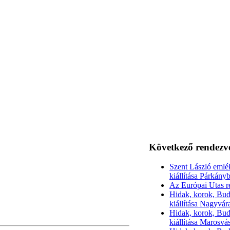
Következő rendezv
Szent László emlé
kiállítása Párkány
Az Európai Utas r
Hidak, korok, Bud
kiállítása Nagyvá
Hidak, korok, Bud
kiállítása Marosvá