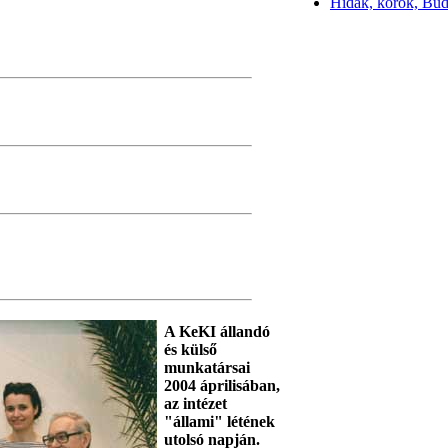
Hidak, korok, Bu
A KeKI állandó
és külső
munkatársai
2004 áprilisában,
az intézet
"állami" létének
utolsó napján.