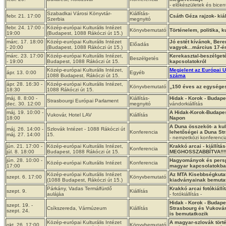
- előkészületek és bicen
Szabadkai Városi Könyvtár-
Kiállítás-
febr. 21. 17:00
Csáth Géza rajzok- kiál
Szerbia
megnyitó
febr. 24. 17:00 -
Közép-európai Kulturális Intézet
Könyvbemutató
Történelem, politika, k
19:00
(Budapest, 1088 Rákóczi út 15.)
márc. 17. 18:00
Közép-európai Kulturális Intézet
Jó estét kívánok, Ber
Előadás
- 20:00
(Budapest, 1088 Rákóczi út 15.)
vagyok...március 17-é
márc. 23. 17:00
Közép-európai Kulturális Intézet,
Kerekasztal-beszélget
Beszélgetés
- 19:00
Budapest, 1088 Rákóczi út 15.
kapcsolatokról
Közép-európai Kulturális Intézet,
Megjelent az Európai U
ápr. 13. 0:00
Egyéb
1088 Budapest, Rákóczi út 15.
száma
ápr. 28. 16:30 -
Közép-európai Kulturális Intézet,
Könyvbemutató
„150 éves az egységes
18:30
1088 Rákóczi út 15.
máj. 8. 8:00 -
Kiállítás-
Hidak - Korok - Budape
Strasbourgi Európai Parlament
dec. 30. 12:00
megnyitó
vándorkiállítás
máj. 19. 10:00 -
A Hidak-Korok-Budape
Vukovár, Hotel LAV
Kiállítás
18:00
Napon
A Duna összeköt- a ku
máj. 26. 14:00 -
Szlovák Intézet - 1088 Rákóczi út
Konferencia
lehetőségei a Duna St
máj. 27. 14:00
15.
- nemzetközi konferencia
jún. 21. 17:00 -
Közép-európai Kulturális Intézet,
Krakkó arcai - kiállítás
Konferencia
júl. 8. 18:00
Budapest, 1088 Rákóczi út 15.
MEGHOSSZABBÍTVA!!!!
jún. 28. 10:00 -
Hagyományok és persp
Közép-európai Kulturális Intézet
Konferencia
17:00
magyar kapcsolatokb
Közép-európai Kulturális Intézet
Az MTA Kisebbségkutat
szept. 6. 17:00
Könyvbemutató
(1088 Budapest, Rákóczi út 15.)
kiadványainak bemuta
Párkány, Vadas Termálfürdő
Krakkó arcai fotókiáll
szept. 9.
Kiállítás
aulájáa
- fotókiállítás -
Hidak - Korok - Budape
szept. 19. -
Csíkszereda, Vármúzeum
Kiállítás
Strasbourg és Vukov
szept. 24.
is bemutatkozik
Közép-európai Kulturális Intézet
A magyar-szlovák tört
okt. 26. 17:00
Könyvbemutató