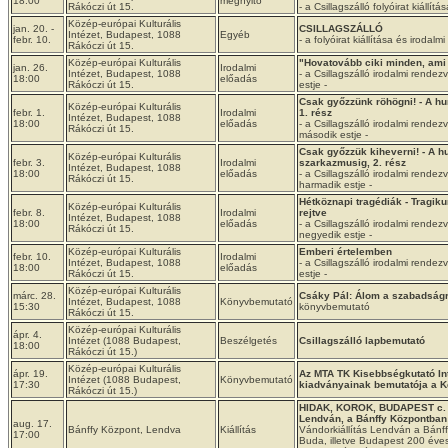
18:00
megnyitó
Rákóczi út 15.
- a Csillagszálló folyóirat kiállítás
Közép-európai Kulturális
jan. 20. -
CSILLAGSZÁLLÓ
Intézet, Budapest, 1088
Egyéb
febr. 10.
- a folyóirat kiállítása és irodalmi 
Rákóczi út 15.
Közép-európai Kulturális
"Hovatovább ciki minden, ami
jan. 26.
Irodalmi
Intézet, Budapest, 1088
- a Csillagszálló irodalmi rende
18:00
előadás
Rákóczi út 15.
estje -
Csak győzzünk röhögni! - A hu
Közép-európai Kulturális
febr. 1.
Irodalmi
1. rész
Intézet, Budapest, 1088
18:00
előadás
- a Csillagszálló irodalmi rende
Rákóczi út 15.
második estje -
Csak győzzük kiheverni! - A h
Közép-európai Kulturális
febr. 3.
Irodalmi
szarkazmusig, 2. rész
Intézet, Budapest, 1088
18:00
előadás
- a Csillagszálló irodalmi rende
Rákóczi út 15.
harmadik estje -
Hétköznapi tragédiák - Tragi
Közép-európai Kulturális
febr. 8.
Irodalmi
rejtve
Intézet, Budapest, 1088
18:00
előadás
- a Csillagszálló irodalmi rende
Rákóczi út 15.
negyedik estje -
Közép-európai Kulturális
Emberi értelemben
febr. 10.
Irodalmi
Intézet, Budapest, 1088
- a Csillagszálló irodalmi rende
18:00
előadás
Rákóczi út 15.
estje -
Közép-európai Kulturális
márc. 28.
Csáky Pál: Álom a szabadságr
Intézet, Budapest, 1088
Könyvbemutató
15:30
könyvbemutató
Rákóczi út 15.
Közép-európai Kulturális
ápr. 4.
Intézet (1088 Budapest,
Beszélgetés
Csillagszálló lapbemutató
18:00
Rákóczi út 15.)
Közép-európai Kulturális
ápr. 19.
Az MTA TK Kisebbségkutató In
Intézet (1088 Budapest,
Könyvbemutató
17:30
kiadványainak bemutatója a K
Rákóczi út 15.)
HIDAK, KOROK, BUDAPEST c. v
Lendván, a Bánffy Központban
aug. 17.
Bánffy Központ, Lendva
Kiállítás
Vándorkiállítás Lendván a Bánf
17:00
Buda, illetve Budapest 200 éves