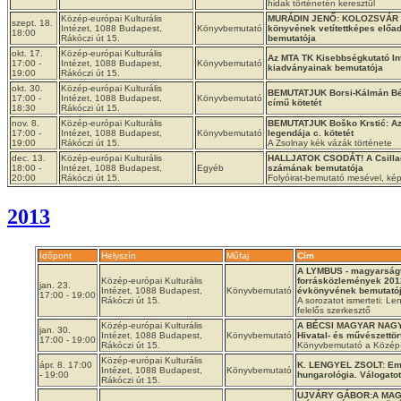
hidak történetén keresztül
Közép-európai Kulturális
MURÁDIN JENŐ: KOLOZSVÁR
szept. 18.
Intézet, 1088 Budapest,
Könyvbemutató
könyvének vetítettképes előad
18:00
Rákóczi út 15.
bemutatója
okt. 17.
Közép-európai Kulturális
Az MTA TK Kisebbségkutató In
17:00 -
Intézet, 1088 Budapest,
Könyvbemutató
kiadványainak bemutatója
19:00
Rákóczi út 15.
okt. 30.
Közép-európai Kulturális
BEMUTATJUK Borsi-Kálmán Béla
17:00 -
Intézet, 1088 Budapest,
Könyvbemutató
című kötetét
18:30
Rákóczi út 15.
nov. 8.
Közép-európai Kulturális
BEMUTATJUK Boško Krstić: Az
17:00 -
Intézet, 1088 Budapest,
Könyvbemutató
legendája c. kötetét
19:00
Rákóczi út 15.
A Zsolnay kék vázák története
dec. 13.
Közép-európai Kulturális
HALLJATOK CSODÁT! A Csillagsz
18:00 -
Intézet, 1088 Budapest,
Egyéb
számának bemutatója
20:00
Rákóczi út 15.
Folyóirat-bemutató mesével, kép
2013
Időpont
Helyszín
Műfaj
Cím
A LYMBUS - magyarság
Közép-európai Kulturális
forrásközlemények 201
jan. 23.
Intézet, 1088 Budapest,
Könyvbemutató
évkönyvének bemutató
17:00 - 19:00
Rákóczi út 15.
A sorozatot ismerteti: L
felelős szerkesztő
Közép-európai Kulturális
A BÉCSI MAGYAR NAG
jan. 30.
Intézet, 1088 Budapest,
Könyvbemutató
Hivatal- és művészettö
17:00 - 19:00
Rákóczi út 15.
Könyvbemutató a Közép-e
Közép-európai Kulturális
ápr. 8. 17:00
K. LENGYEL ZSOLT: Emi
Intézet, 1088 Budapest,
Könyvbemutató
- 19:00
hungarológia. Válogato
Rákóczi út 15.
UJVÁRY GÁBOR:A MAG