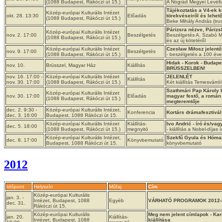
(1088 Budapest, Rákóczi út 15.)
A Nógrád Megyei Levélt
Tájékoztatás a V4-ek k
Közép-európai Kulturális Intézet
okt. 28. 13:30
Előadás
törekvéseiről és lehet
(1088 Budapest, Rákóczi út 15.)
Beke Mihály András (tru
Párizsra nézve, Párizs
Közép-európai Kulturális Intézet
nov. 2. 17:00
Beszélgetés
Beszélgetés A. Szabó Ma
(1088 Budapest, Rákóczi út 15.)
és az új kötetéről
Közép-európai Kulturális Intézet
Czesław Miłosz jelent
nov. 9. 17:00
Beszélgetés
(1088 Budapest, Rákóczi út 15.)
- beszélgetés a 100 éve 
Hidak - Korok - Budape
nov. 10.
Brüsszel, Magyar Ház
Kiállítás
BRÜSSZELBEN!
nov. 16. 17:00 -
Közép-európai Kulturális Intézet
JELENLÉT
Kiállítás
nov. 30. 17:00
(1088 Budapest, Rákóczi út 15.)
Két kiállítás Temesvárról
Szathmári Pap Károly K
Közép-európai Kulturális Intézet
nov. 30. 17:00
Előadás
magyar festő, a román 
(1088 Budapest, Rákóczi út 15.)
megteremtője
dec. 2. 9:30 -
Közép-európai Kulturális Intézet,
Konferencia
Kortárs drámafesztivál
dec. 3. 16:00
Budapest, 1088 Rákóczi út 15.
Közép-európai Kulturális Intézet
Kiállítás-
Ivo Andrić - író és/vag
dec. 5. 18:00
(1088 Budapest, Rákóczi út 15.)
megnyitó
- kiállítás a Nobel-díjas ír
Közép-európai Kulturális Intézet,
Szekfű Gyula és Hóman
dec. 8. 17:00
Könyvbemutató
Budapest, 1088 Rákóczi út 15.
könyvbemutató
2012
Időpont
Helyszín
Műfaj
Cím
Közép-európai Kulturális
jan. 3. -
Intézet, Budapest, 1088
Egyéb
VÁRHATÓ PROGRAMOK 2012
dec. 31.
Rákóczi út 15.
Közép-európai Kulturális
Meg nem jelent címlapok - Kar
jan. 20.
Kiállítás-
Intézet, Budapest, 1088
kiállítása