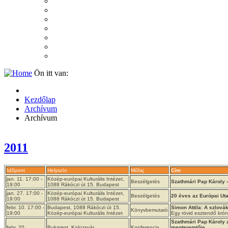
2007
2006
2005
2004
2003
2002
2001
Ön itt van:
Kezdőlap
Archívum
Archívum
2011
Időpont
Helyszín
Műfaj
Cím
jan. 11. 17:00 -
Közép-európai Kulturális Intézet,
Beszélgetés
Szathmári Pap Károly - 
19:00
1088 Rákóczi út 15. Budapest
jan. 27. 17:00 -
Közép-európai Kulturális Intézet,
Beszélgetés
20 éves az Európai Ut
19:00
1088 Rákóczi út 15. Budapest
febr. 10. 17:00 -
Budapest, 1088 Rákóczi út 15.
Simon Attila: A szlov
Könyvbemutató
19:00
Közép-európai Kulturális Intézet
Egy rövid esztendő krón
Szathmári Pap Károly a
febr. 20.
Bukarest, Kolozsvár
Konferencia
megteremtője