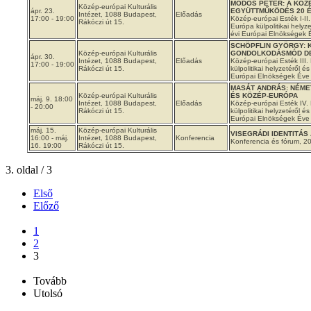
MÓDOS PÉTER: A KÖZ
Közép-európai Kulturális
ápr. 23.
EGYÜTTMŰKÖDÉS 20 
Intézet, 1088 Budapest,
Előadás
17:00 - 19:00
Közép-európai Esték I-II
Rákóczi út 15.
Európa külpolitikai helyz
évi Európai Elnökségek
SCHÖPFLIN GYÖRGY: 
Közép-európai Kulturális
GONDOLKODÁSMÓD DE
ápr. 30.
Intézet, 1088 Budapest,
Előadás
Közép-európai Esték III
17:00 - 19:00
Rákóczi út 15.
külpolitikai helyzetéről é
Európai Elnökségek Éve
MASÁT ANDRÁS: NÉM
Közép-európai Kulturális
ÉS KÖZÉP-EURÓPA
máj. 9. 18:00
Intézet, 1088 Budapest,
Előadás
Közép-európai Esték IV.
- 20:00
Rákóczi út 15.
külpolitikai helyzetéről é
Európai Elnökségek Éve
máj. 15.
Közép-európai Kulturális
VISEGRÁDI IDENTITÁ
16:00 - máj.
Intézet, 1088 Budapest,
Konferencia
Konferencia és fórum, 2
16. 19:00
Rákóczi út 15.
3. oldal / 3
Első
Előző
...
1
2
3
...
Tovább
Utolsó