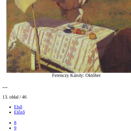
Ferenczy Károly: Október
...
13. oldal / 46
Első
Előző
...
8
9