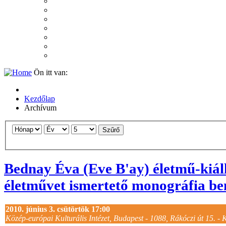
2007
2006
2005
2004
2003
2002
2001
Ön itt van:
Kezdőlap
Archívum
Szűrő
Bednay Éva (Eve B'ay) életmű-kiáll
életművet ismertető monográfia b
2010. június 3. csütörtök 17:00
Közép-európai Kulturális Intézet, Budapest - 1088, Rákóczi út 15. - 