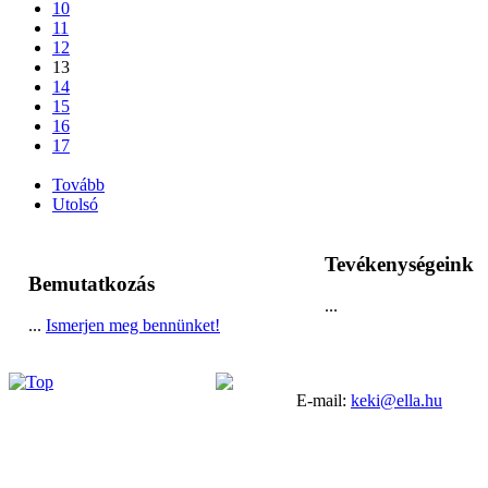
10
11
12
13
14
15
16
17
...
Tovább
Utolsó
Tevékenységeink
Bemutatkozás
...
...
Ismerjen meg bennünket!
E-mail:
keki@ella.hu