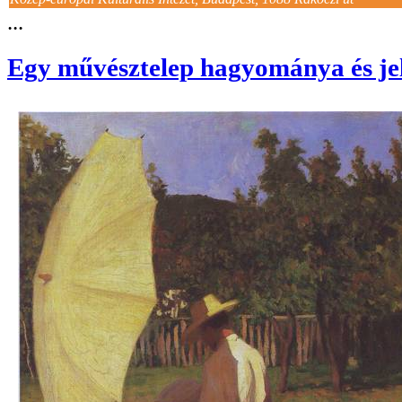
...
Egy művésztelep hagyománya és je