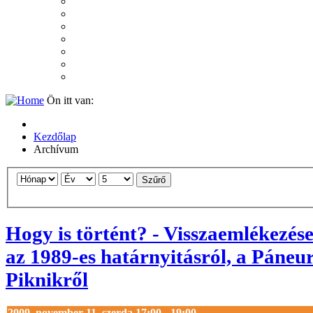
2007
2006
2005
2004
2003
2002
2001
Ön itt van:
Kezdőlap
Archívum
Szűrő
Hogy is történt? - Visszaemlékezése
az 1989-es határnyitásról, a Páneu
Piknikről
2009. november 11. szerda 17:00 - 19:00