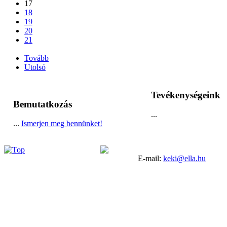
17
18
19
20
21
...
Tovább
Utolsó
Tevékenységeink
Bemutatkozás
...
...
Ismerjen meg bennünket!
E-mail:
keki@ella.hu